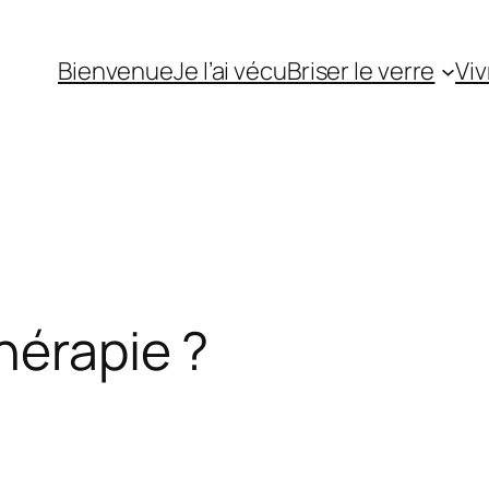
Bienvenue
Je l’ai vécu
Briser le verre
Viv
hérapie ?