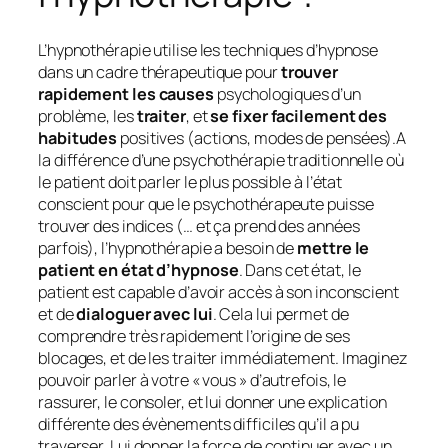
L’hypnothérapie utilise les techniques d’hypnose
dans un cadre thérapeutique pour
trouver
rapidement les causes
psychologiques d’un
problème, les
traiter
, et
se fixer facilement des
habitudes
positives (actions, modes de pensées).A
la différence d’une psychothérapie traditionnelle où
le patient doit parler le plus possible à l’état
conscient pour que le psychothérapeute puisse
trouver des indices (… et ça prend des années
parfois), l’hypnothérapie a besoin de
mettre le
patient en état d’hypnose
. Dans cet état, le
patient est capable d’avoir accès à son inconscient
et de
dialoguer avec lui
. Cela lui permet de
comprendre très rapidement l’origine de ses
blocages, et de les traiter immédiatement. Imaginez
pouvoir parler à votre « vous » d’autrefois, le
rassurer, le consoler, et lui donner une explication
différente des évènements difficiles qu’il a pu
traverser. Lui donner la force de continuer avec un