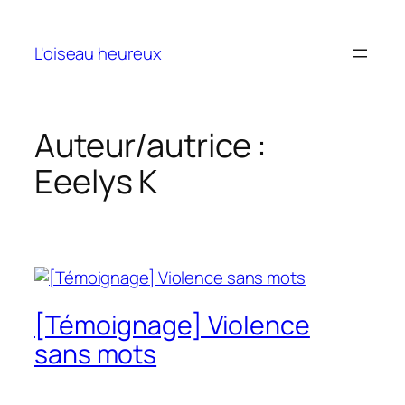
Aller
au
L'oiseau heureux
contenu
Auteur/autrice :
Eeelys K
[Témoignage] Violence
sans mots