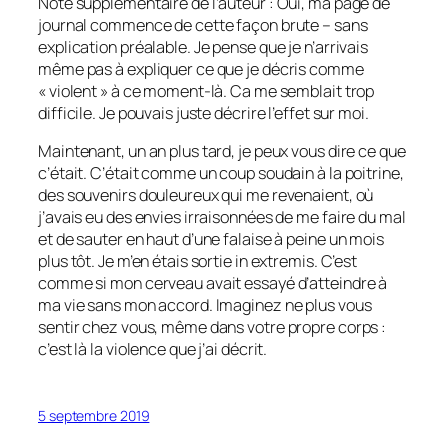
Note supplémentaire de l’auteur : Oui, ma page de
journal commence de cette façon brute – sans
explication préalable. Je pense que je n’arrivais
même pas à expliquer ce que je décris comme
« violent » à ce moment-là. Ca me semblait trop
difficile. Je pouvais juste décrire l’effet sur moi.
Maintenant, un an plus tard, je peux vous dire ce que
c’était. C’était comme un coup soudain à la poitrine,
des souvenirs douleureux qui me revenaient, où
j’avais eu des envies irraisonnées de me faire du mal
et de sauter en haut d’une falaise à peine un mois
plus tôt. Je m’en étais sortie in extremis. C’est
comme si mon cerveau avait essayé d’atteindre à
ma vie sans mon accord. Imaginez ne plus vous
sentir chez vous, même dans votre propre corps :
c’est là la violence que j’ai décrit.
5 septembre 2019