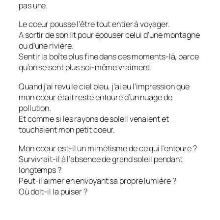
pas une.
Le coeur pousse l’être tout entier à voyager.
A sortir de son lit pour épouser celui d’une montagne
ou d’une rivière.
Sentir la boîte plus fine dans ces moments-là, parce
qu’on se sent plus soi-même vraiment.
Quand j’ai revu le ciel bleu, j’ai eu l’impression que
mon coeur était resté entouré d’un nuage de
pollution.
Et comme si les rayons de soleil venaient et
touchaient mon petit coeur.
Mon coeur est-il un mimétisme de ce qui l’entoure ?
Survivrait-il à l’absence de grand soleil pendant
longtemps ?
Peut-il aimer en envoyant sa propre lumière ?
Où doit-il la puiser ?