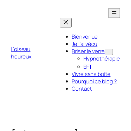
Aller
au
contenu
Bienvenue
Je l’ai vécu
L'oiseau
Briser le verre
heureux
Hypnothérapie
EFT
Vivre sans boîte
Pourquoi ce blog ?
Contact